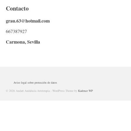
Actividades para socias
Contacto
Ser Andart
grau.63@hotmail.com
NOTICIAS
667387927
Noticias antiguas
Carmona, Sevilla
Contáctanos
Profesionales
Actividades para socias
Aviso legal sobre protección de datos
© 2026 Andart Andalucia Arteterapia - WordPress Theme by
Kadence WP