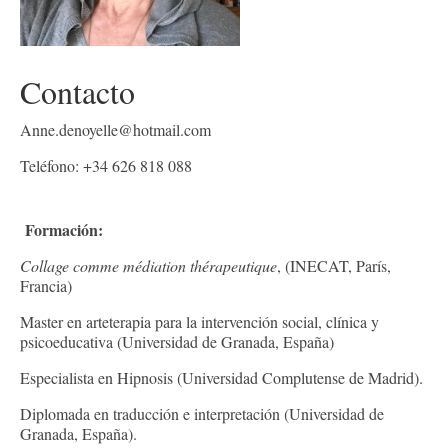
Actividades para socias
Ser Andart
Contacto
NOTICIAS
Noticias antiguas
Anne.denoyelle@hotmail.com
Teléfono: +34 626 818 088
Contáctanos
Profesionales
Formación:
Actividades para socias
Collage comme médiation thérapeutique
, (INECAT, París,
Francia)
Master en arteterapia para la intervención social, clínica y
psicoeducativa (Universidad de Granada, España)
Especialista en Hipnosis (Universidad Complutense de Madrid).
Diplomada en traducción e interpretación (Universidad de
Granada, España).