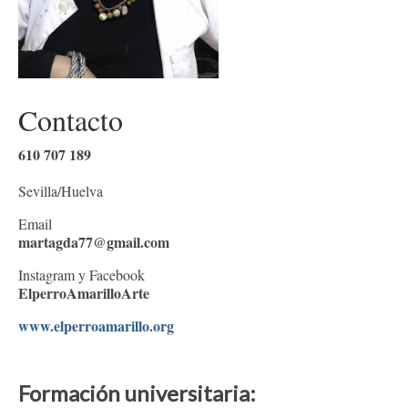
Actividades para socias
Ser Andart
NOTICIAS
Contacto
Noticias antiguas
Contáctanos
610 707 189
Profesionales
Sevilla/Huelva
Email
Actividades para socias
martagda77@gmail.com
Instagram y Facebook
ElperroAmarilloArte
www.elperroamarillo.org
Formación universitaria: